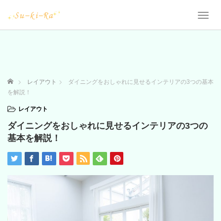
T
o
g
g
l
e
n
ホーム
レイアウト
ダイニングをおしゃれに見せるインテリアの3つの基本
a
を解説！
v
i
レイアウト
g
ダイニングをおしゃれに見せるインテリアの3つの
a
t
基本を解説！
i
o
n