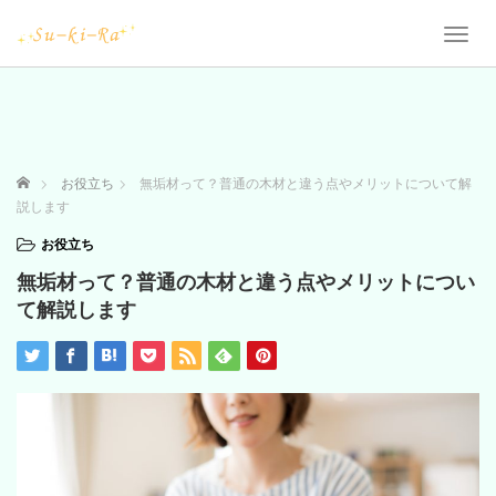
T
o
g
g
l
e
n
ホーム
お役立ち
無垢材って？普通の木材と違う点やメリットについて解
a
説します
v
i
お役立ち
g
無垢材って？普通の木材と違う点やメリットについ
a
t
て解説します
i
o
n