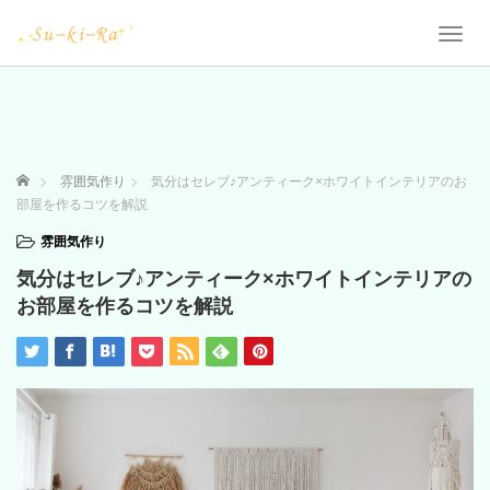
T
o
g
g
l
e
n
ホーム
雰囲気作り
気分はセレブ♪アンティーク×ホワイトインテリアのお
a
部屋を作るコツを解説
v
i
雰囲気作り
g
気分はセレブ♪アンティーク×ホワイトインテリアの
a
t
お部屋を作るコツを解説
i
o
n